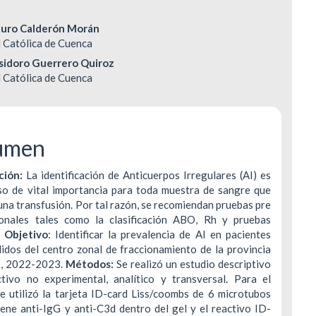
enido
turo Calderón Morán
DERECHOS DE AUTOR Y REPRODUCCIÓN
INDEXACIÓN
 Católica de Cuenca
ipal
sidoro Guerrero Quiroz
POLÍTICA DE CORRECCIÓN Y RETRACTACIÓ
TASA DE RECHA
 Católica de Cuenca
ulo
POLÍTICA ANTIPLAGIO
CONTACTO
umen
ción:
La identificación de Anticuerpos Irregulares (AI) es
so de vital importancia para toda muestra de sangre que
una transfusión. Por tal razón, se recomiendan pruebas pre
ionales tales como la clasificación ABO, Rh y pruebas
.
Objetivo
: Identificar la prevalencia de AI en pacientes
idos del centro zonal de fraccionamiento de la provincia
o, 2022-2023.
Métodos:
Se realizó un estudio descriptivo
ctivo no experimental, analítico y transversal. Para el
e utilizó la tarjeta ID-card Liss/coombs de 6 microtubos
ene anti-IgG y anti-C3d dentro del gel y el reactivo ID-