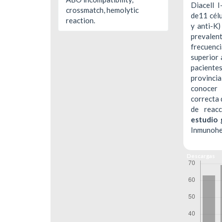
Diacell I
crossmatch, hemolytic
de11 célu
reaction.
y anti-K)
prevalen
frecuenc
superior 
paciente
provincia
conocer l
correcta 
de reacc
estudio 
Inmunohe
Descargas