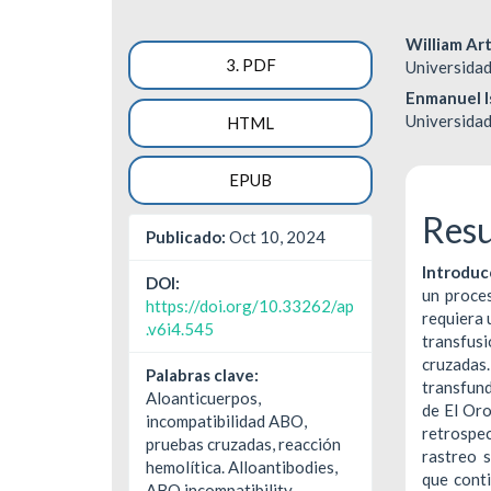
Barra
Cont
William Ar
3. PDF
Universidad
lateral
princ
Enmanuel I
del
del
Universidad
HTML
artículo
artíc
EPUB
Res
Publicado:
Oct 10, 2024
Introduc
DOI:
un proce
https://doi.org/10.33262/ap
requiera 
.v6i4.545
transfus
cruzadas
Palabras clave:
transfund
Aloanticuerpos,
de El Or
incompatibilidad ABO,
retrospe
pruebas cruzadas, reacción
rastreo s
hemolítica. Alloantibodies,
que conti
ABO incompatibility,