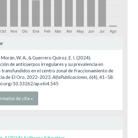
les
ar
Morán, W. A., & Guerrero Quiroz, E. I. (2024).
ulo
ación de anticuerpos irregulares y su prevalencia en
 transfundidos en el centro zonal de fraccionamiento de
cia de El Oro, 2022-2023.
AlfaPublicaciones
,
6
(4), 41–58.
doi.org/10.33262/ap.v6i4.545
rmatos de cita
m. 4 (2024): Software Educativo