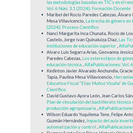
las metodologías basadas en TIC’s en el re
Vol. 6 Núm. 3.1 (2024): Formación Docente
Maribel del Rocío Paredes Cabezas, Álvaro L
Mesa Villavicencio,
La brecha de género en 
(2024): Proceso Científico
Nanci Margarita Inca Chunata, Rocio de Lo
Castelo, Jorge Ivan Quinaluiza Diaz,
Las Tic
instituciones de educación superior
,
AlfaPub
Alvaro Luis Segarra Arias, Geovanna Jessic
Paredes Cabezas,
Los estereotipos de géner
educación técnica
,
AlfaPublicaciones: Vol. 
Kedinton Javier Alvarado Anchundia, Gracie
Tapia, Paulina Mesa Villavicencio,
Herramien
Educativa Fiscal “Elías Muñoz Vicuña” de G
Científico
David Gustavo Ayora León, Jean Carlos Sánc
Plan de vinculación del bachillerato técnico 
producción agropecuaria
,
AlfaPublicaciones
Wilson Eduardo Yuquilema Tene, Felipe Anto
Guzmán Hernández,
Impacto del aula inver
automatización y control
,
AlfaPublicaciones
Dagmar Santa Cruz Pérez, Victoria Ojalvo M