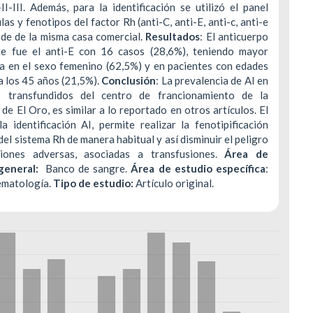
-II-III. Además, para la identificación se utilizó el panel
las y fenotipos del factor Rh (anti-C, anti-E, anti-c, anti-e
 de de la misma casa comercial.
Resultados
: El anticuerpo
te fue el anti-E con 16 casos (28,6%), teniendo mayor
ia en el sexo femenino (62,5%) y en pacientes con edades
a los 45 años (21,5%).
Conclusión
: La prevalencia de AI en
s transfundidos del centro de francionamiento de la
 de El Oro, es similar a lo reportado en otros artículos. El
a identificación AI, permite realizar la fenotipificación
del sistema Rh de manera habitual y así disminuir el peligro
iones adversas, asociadas a transfusiones.
Área de
general:
Banco de sangre.
Área de estudio específica
:
matología.
Tipo de estudio:
Artículo original.