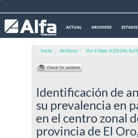
Navegación
principal
Contenido
principal
ACTUAL
ARCHIVOS
ESTADIS
Barra
lateral
Inicio
Archivos
Vol. 6 Núm. 4 (2024): Sof
Identificación de a
su prevalencia en p
en el centro zonal 
provincia de El Or