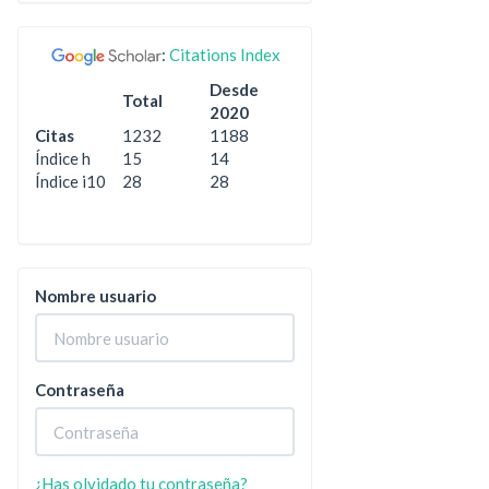
:
Citations Index
Desde
Total
2020
Citas
1232
1188
Índice h
15
14
Índice i10
28
28
Nombre usuario
Contraseña
¿Has olvidado tu contraseña?