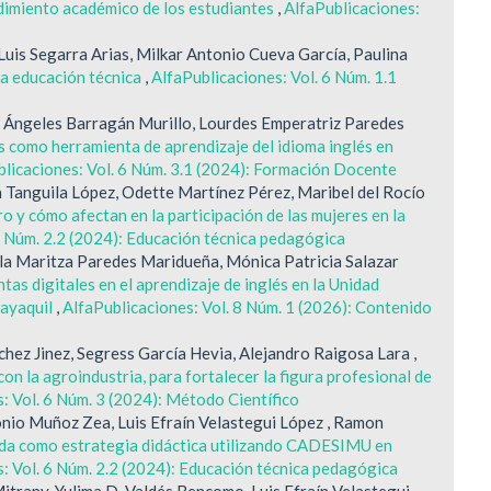
ndimiento académico de los estudiantes
,
AlfaPublicaciones:
uis Segarra Arias, Milkar Antonio Cueva García, Paulina
la educación técnica
,
AlfaPublicaciones: Vol. 6 Núm. 1.1
s Ángeles Barragán Murillo, Lourdes Emperatriz Paredes
s como herramienta de aprendizaje del idioma inglés en
licaciones: Vol. 6 Núm. 3.1 (2024): Formación Docente
a Tanguila López, Odette Martínez Pérez, Maribel del Rocío
o y cómo afectan en la participación de las mujeres en la
6 Núm. 2.2 (2024): Educación técnica pedagógica
la Maritza Paredes Maridueña, Mónica Patricia Salazar
tas digitales en el aprendizaje de inglés en la Unidad
uayaquil
,
AlfaPublicaciones: Vol. 8 Núm. 1 (2026): Contenido
hez Jinez, Segress García Hevia, Alejandro Raigosa Lara ,
con la agroindustria, para fortalecer la figura profesional de
: Vol. 6 Núm. 3 (2024): Método Científico
nio Muñoz Zea, Luis Efraín Velastegui López , Ramon
tida como estrategia didáctica utilizando CADESIMU en
: Vol. 6 Núm. 2.2 (2024): Educación técnica pedagógica
itrany, Yulima D. Valdés Bencomo, Luis Efraín Velastegui