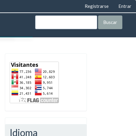
Registrarse
Entrar
Buscar
AS
LEGAL
ORÍA
VISTA
TA
IAL
IAL
Idioma
E PRIVACIDAD