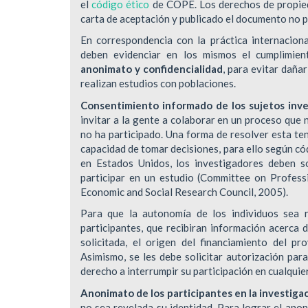
el
código ético
de COPE. Los derechos de propieda
carta de aceptación y publicado el documento no 
En correspondencia con la práctica internaciona
deben evidenciar en los mismos el cumplimien
anonimato y confidencialidad
, para evitar daña
realizan estudios con poblaciones.
Consentimiento informado de los sujetos inve
invitar a la gente a colaborar en un proceso que
no ha participado. Una forma de resolver esta ten
capacidad de tomar decisiones, para ello según có
en Estados Unidos, los investigadores deben so
participar en un estudio (Committee on Professi
Economic and Social Research Council, 2005).
Para que la autonomía de los individuos sea 
participantes, que recibiran información acerca d
solicitada, el origen del financiamiento del pr
Asimismo, se les debe solicitar autorización para
derecho a interrumpir su participación en cualqui
Anonimato de los participantes en la investiga
no sea revelada su identidad. Para lograr el ano