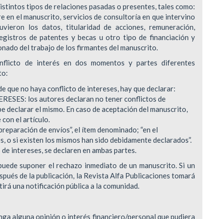
distintos tipos de relaciones pasadas o presentes, tales como:
e en el manuscrito, servicios de consultoría en que intervino
vieron los datos, titularidad de acciones, remuneración,
egistros de patentes y becas u otro tipo de financiación y
nado del trabajo de los firmantes del manuscrito.
nflicto de interés en dos momentos y partes diferentes
to:
de que no haya conflicto de intereses, hay que declarar:
S: los autores declaran no tener conflictos de
debe declarar el mismo. En caso de aceptación del manuscrito,
con el artículo.
preparación de envíos”, el ítem denominado; “en el
s, o si existen los mismos han sido debidamente declarados”.
 de intereses, se declaren en ambas partes.
 puede suponer el rechazo inmediato de un manuscrito. Si un
espués de la publicación, la Revista Alfa Publicaciones tomará
irá una notificación pública a la comunidad.
enga alguna opinión o interés financiero/personal que pudiera