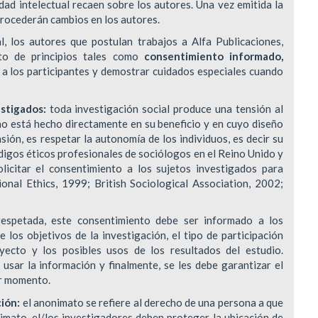
d intelectual recaen sobre los autores. Una vez emitida la
procederán cambios en los autores.
l, los autores que postulan trabajos a Alfa Publicaciones,
to de principios tales como
consentimiento informado,
r a los participantes y demostrar cuidados especiales cuando
stigados:
toda investigación social produce una tensión al
 no está hecho directamente en su beneficio y en cuyo diseño
sión, es respetar la autonomía de los individuos, es decir su
digos éticos profesionales de sociólogos en el Reino Unido y
licitar el consentimiento a los sujetos investigados para
onal Ethics, 1999; British Sociological Association, 2002;
respetada, este consentimiento debe ser informado a los
e los objetivos de la investigación, el tipo de participación
oyecto y los posibles usos de los resultados del estudio.
 usar la información y finalmente, se les debe garantizar el
er momento.
ción:
el anonimato se refiere al derecho de una persona a que
nimato, el/los investigadores deben proteger la ubicación de