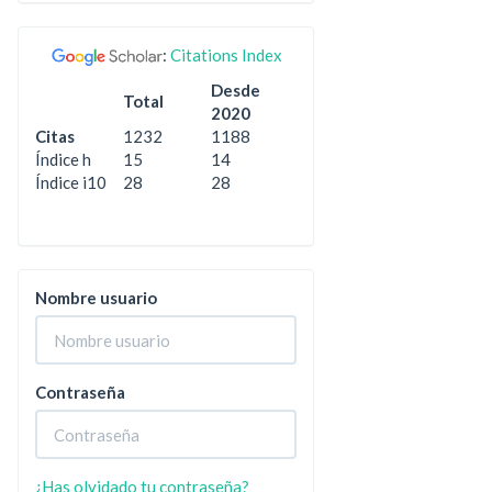
:
Citations Index
Desde
Total
2020
Citas
1232
1188
Índice h
15
14
Índice i10
28
28
Nombre usuario
Contraseña
¿Has olvidado tu contraseña?