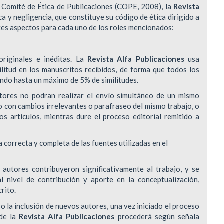
l Comité de Ética de Publicaciones (COPE, 2008), la
Revista
ca y negligencia, que constituye su código de ética dirigido a
DERECHOS DE AUTOR Y REPRODUCCIÓN
INDEXACIÓN
entes aspectos para cada uno de los roles mencionados:
POLÍTICA DE CORRECCIÓN Y RETRACTACIÓ
TASA DE RECHA
riginales e inéditas. La
Revista Alfa Publicaciones
usa
militud en los manuscritos recibidos, de forma que todos los
POLÍTICA ANTIPLAGIO
CONTACTO
ando hasta un máximo de 5% de similitudes.
utores no podran realizar el envío simultáneo de un mismo
a o con cambios irrelevantes o parafraseo del mismo trabajo, o
ios artículos, mientras dure el proceso editorial remitido a
 correcta y completa de las fuentes utilizadas en el
autores contribuyeron significativamente al trabajo, y se
l nivel de contribución y aporte en la conceptualización,
crito.
o la inclusión de nuevos autores, una vez iniciado el proceso
 de la
Revista Alfa Publicaciones
procederá según señala