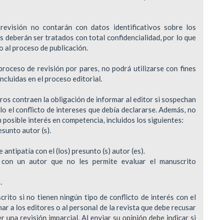
revisión no contarán con datos identificativos sobre los
s deberán ser tratados con total confidencialidad, por lo que
o al proceso de publicación.
roceso de revisión por pares, no podrá utilizarse con fines
ncluidas en el proceso editorial.
tros contraen la obligación de informar al editor si sospechan
o el conflicto de intereses que debía declararse. Además, no
 posible interés en competencia, incluidos los siguientes:
sunto autor (s).
anti­patía con el (los) presunto (s) autor (es).
, con un autor que no les permite evaluar el manuscrito
.
rito si no tienen ningún tipo de conflicto de interés con el
ar a los editores o al personal de la revista que debe recusar
r una revisión imparcial. Al enviar su opinión debe indicar si