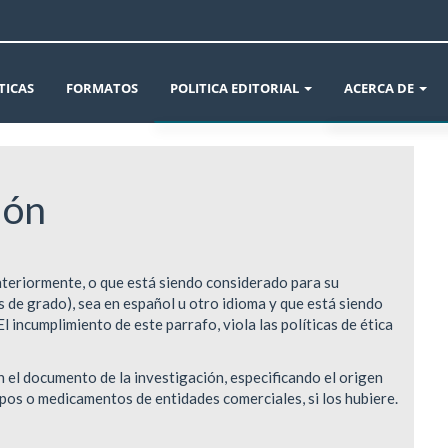
TICAS
FORMATOS
POLITICA EDITORIAL
ACERCA DE
ÉTICA EN LA PUBLICACIÓN
AVISOS
ión
DECLARACIÓN DE ÉTICA Y BUENAS PRÁCTIC
INFORMACIÓN 
CONFLICTO DE INTERÉS Y CAMBIOS DE AUT
CROSSMARK
anteriormente, o que está siendo considerado para su
POLÍTICAS DE SECCIÓN Y ARCHIVO DE LA RE
SOBRE LA REVIS
s de grado), sea en español u otro idioma y que está siendo
 incumplimiento de este parrafo, viola las políticas de ética
POLÍTICA DE USO DE INTELIGENCIA ARTIFIC
ENVÍOS
en el documento de la investigación, especificando el origen
POLÍTICA REVISIÓN DE PARES
EQUIPO EDITOR
pos o medicamentos de entidades comerciales, si los hubiere.
POLÍTICA DE AUTORÍA Y CARGOS DE AUTOR
DECLARACIÓN D