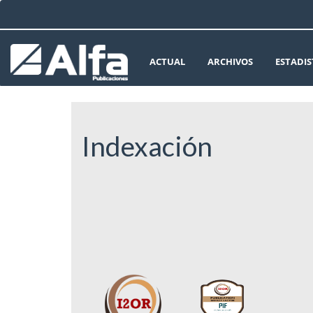
Navegación
principal
Contenido
principal
ACTUAL
ARCHIVOS
ESTADIS
Barra
lateral
Indexación