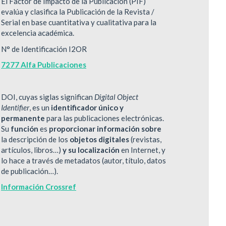
El Factor de Impacto de la Publicación (PIF)
evalúa y clasifica la Publicación de la Revista /
Serial en base cuantitativa y cualitativa para la
DERECHOS DE AUTOR Y REPRODUCCIÓN
INDEXACIÓN
excelencia académica.
N° de Identificación I2OR
POLÍTICA DE CORRECCIÓN Y RETRACTACIÓ
TASA DE RECHA
7277 Alfa Publicaciones
POLÍTICA ANTIPLAGIO
CONTACTO
DOI, cuyas siglas significan
Digital Object
Identifier
, es un
identificador único y
permanente
para las publicaciones electrónicas.
Su
función
es
proporcionar información sobre
la descripción de los
objetos digitales
(revistas,
artículos, libros…)
y su localización
en Internet, y
lo hace a través de metadatos (autor, título, datos
de publicación…).
Información Crossref