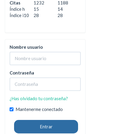
Citas
1232
1188
Índice h
15
14
Índice i10
28
28
Nombre usuario
Contraseña
¿Has olvidado tu contraseña?
Mantenerme conectado
Entrar