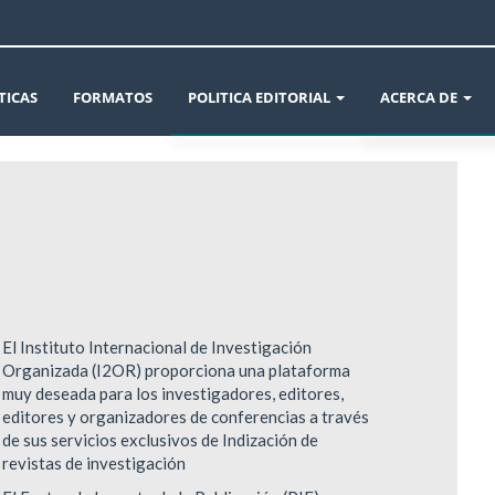
TICAS
FORMATOS
POLITICA EDITORIAL
ACERCA DE
ÉTICA EN LA PUBLICACIÓN
AVISOS
DECLARACIÓN DE ÉTICA Y BUENAS PRÁCTIC
INFORMACIÓN 
CONFLICTO DE INTERÉS Y CAMBIOS DE AUT
CROSSMARK
POLÍTICAS DE SECCIÓN Y ARCHIVO DE LA RE
SOBRE LA REVIS
El Instituto Internacional de Investigación
Organizada (I2OR) proporciona una plataforma
POLÍTICA DE USO DE INTELIGENCIA ARTIFIC
ENVÍOS
muy deseada para los investigadores, editores,
editores y organizadores de conferencias a través
POLÍTICA REVISIÓN DE PARES
EQUIPO EDITOR
de sus servicios exclusivos de Indización de
revistas de investigación
POLÍTICA DE AUTORÍA Y CARGOS DE AUTOR
DECLARACIÓN D