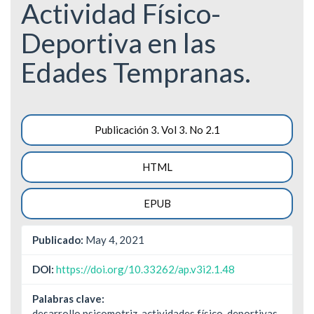
Actividad Físico-
Deportiva en las
Edades Tempranas.
Barra
Publicación 3. Vol 3. No 2.1
lateral
HTML
del
artículo
EPUB
Publicado:
May 4, 2021
DOI:
https://doi.org/10.33262/ap.v3i2.1.48
Palabras clave:
desarrollo psicomotriz, actividades físico-deportivas,