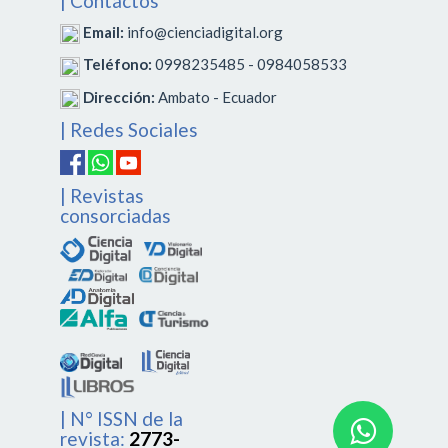
| Contáctos
Email:
info@cienciadigital.org
Teléfono:
0998235485 - 0984058533
Dirección:
Ambato - Ecuador
| Redes Sociales
| Revistas
consorciadas
| N° ISSN de la
revista:
2773-