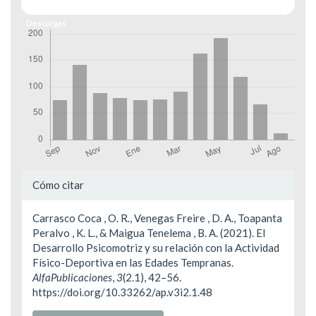
Descargas
Detalles
Cómo citar
del
Carrasco Coca , O. R., Venegas Freire , D. A., Toapanta
artículo
Peralvo , K. L., & Maigua Tenelema , B. A. (2021). El
Desarrollo Psicomotriz y su relación con la Actividad
Físico-Deportiva en las Edades Tempranas.
AlfaPublicaciones
,
3
(2.1), 42–56.
https://doi.org/10.33262/ap.v3i2.1.48