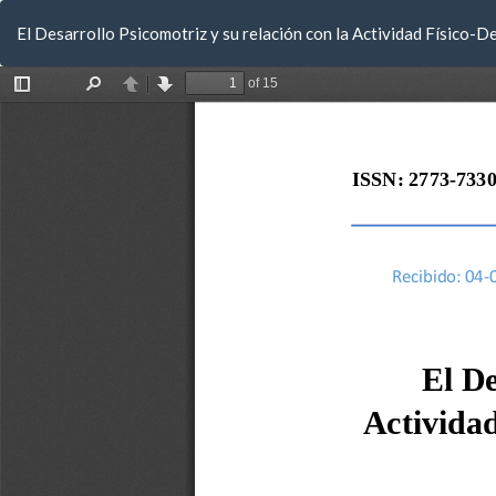
Volver
El Desarrollo Psicomotriz y su relación con la Actividad Físico-
a
los
detalles
del
artículo