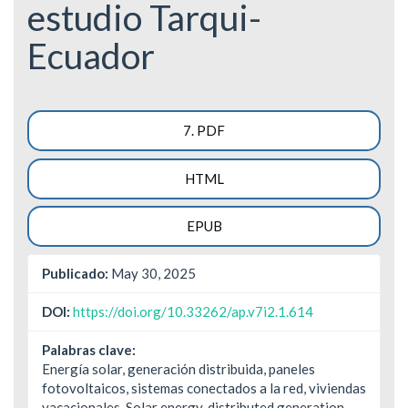
estudio Tarqui-
Ecuador
Barra
7. PDF
lateral
HTML
del
artículo
EPUB
Publicado:
May 30, 2025
DOI:
https://doi.org/10.33262/ap.v7i2.1.614
Palabras clave:
Energía solar, generación distribuida, paneles
fotovoltaicos, sistemas conectados a la red, viviendas
vacacionales. Solar energy, distributed generation,