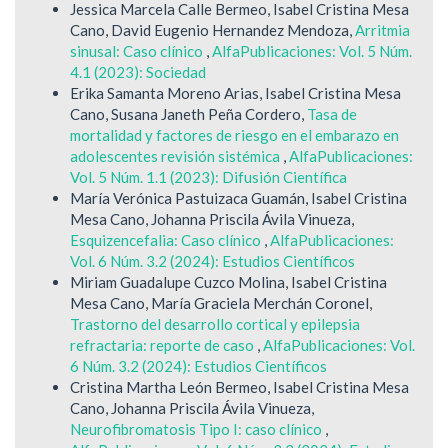
Jessica Marcela Calle Bermeo, Isabel Cristina Mesa
Cano, David Eugenio Hernandez Mendoza,
Arritmia
sinusal: Caso clínico
,
AlfaPublicaciones: Vol. 5 Núm.
4.1 (2023): Sociedad
Erika Samanta Moreno Arias, Isabel Cristina Mesa
Cano, Susana Janeth Peña Cordero,
Tasa de
mortalidad y factores de riesgo en el embarazo en
adolescentes revisión sistémica
,
AlfaPublicaciones:
Vol. 5 Núm. 1.1 (2023): Difusión Científica
María Verónica Pastuizaca Guamán, Isabel Cristina
Mesa Cano, Johanna Priscila Ávila Vinueza,
Esquizencefalia: Caso clínico
,
AlfaPublicaciones:
Vol. 6 Núm. 3.2 (2024): Estudios Científicos
Miriam Guadalupe Cuzco Molina, Isabel Cristina
Mesa Cano, María Graciela Merchán Coronel,
Trastorno del desarrollo cortical y epilepsia
refractaria: reporte de caso
,
AlfaPublicaciones: Vol.
6 Núm. 3.2 (2024): Estudios Científicos
Cristina Martha León Bermeo, Isabel Cristina Mesa
Cano, Johanna Priscila Ávila Vinueza,
Neurofibromatosis Tipo I: caso clínico
,