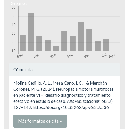
Descargas
Detalles
Cómo citar
del
Molina Cedillo, A. L., Mesa Cano, I. C. ., & Merchán
artículo
Coronel, M. G. (2024). Neuropatía motora multifocal
en paciente VIH: desafío diagnóstico y tratamiento
efectivo en estudio de caso.
AlfaPublicaciones
,
6
(3.2),
127–142. https://doi.org/10.33262/ap.v6i3.2.536
Más formatos de cita