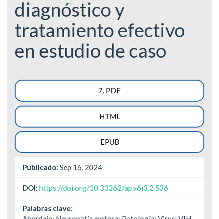
diagnóstico y
tratamiento efectivo
en estudio de caso
Barra
7. PDF
lateral
HTML
del
artículo
EPUB
Publicado:
Sep 16, 2024
DOI:
https://doi.org/10.33262/ap.v6i3.2.536
Palabras clave:
Abordaje; Neuropatía motora; Patología; Virus; VIH.