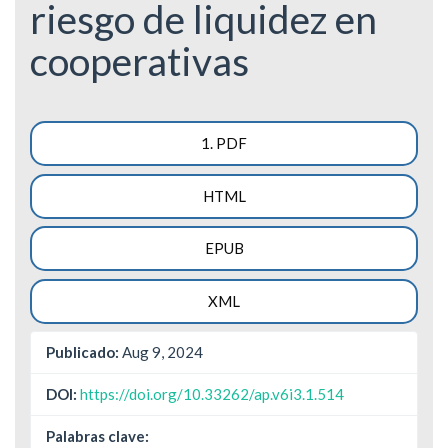
riesgo de liquidez en
cooperativas
Barra
1. PDF
lateral
HTML
del
artículo
EPUB
XML
Publicado:
Aug 9, 2024
DOI:
https://doi.org/10.33262/ap.v6i3.1.514
Palabras clave: