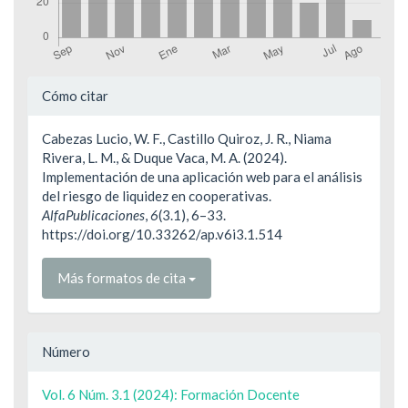
Detalles
Cómo citar
del
Cabezas Lucio, W. F., Castillo Quiroz, J. R., Niama
artículo
Rivera, L. M., & Duque Vaca, M. A. (2024).
Implementación de una aplicación web para el análisis
del riesgo de liquidez en cooperativas.
AlfaPublicaciones
,
6
(3.1), 6–33.
https://doi.org/10.33262/ap.v6i3.1.514
Más formatos de cita
Número
Vol. 6 Núm. 3.1 (2024): Formación Docente