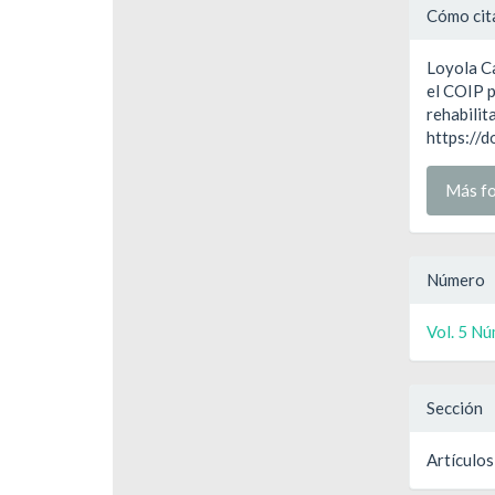
Detal
Cómo cit
del
Loyola Ca
artíc
el COIP p
rehabilit
https://
Más fo
Número
Vol. 5 Nú
Sección
Artículos