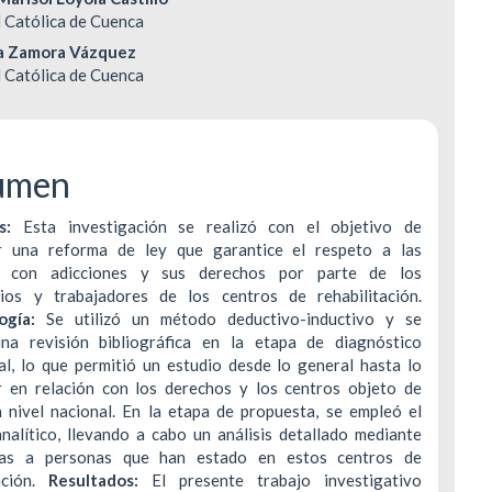
enido
 Católica de Cuenca
ipal
la Zamora Vázquez
DERECHOS DE AUTOR Y REPRODUCCIÓN
INDEXACIÓN
 Católica de Cuenca
POLÍTICA DE CORRECCIÓN Y RETRACTACIÓ
TASA DE RECHA
ulo
POLÍTICA ANTIPLAGIO
CONTACTO
umen
os:
Esta investigación se realizó con el objetivo de
 una reforma de ley que garantice el respeto a las
s con adicciones y sus derechos por parte de los
rios y trabajadores de los centros de rehabilitación.
ogía:
Se utilizó un método deductivo-inductivo y se
una revisión bibliográfica en la etapa de diagnóstico
al, lo que permitió un estudio desde lo general hasta lo
ar en relación con los derechos y los centros objeto de
a nivel nacional. En la etapa de propuesta, se empleó el
nalítico, llevando a cabo un análisis detallado mediante
stas a personas que han estado en estos centros de
tación.
Resultados:
El presente trabajo investigativo