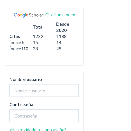
:
Citations Index
Desde
Total
2020
Citas
1232
1188
Índice h
15
14
Índice i10
28
28
Nombre usuario
Contraseña
¿Has olvidado tu contraseña?