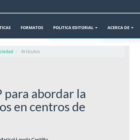
TICAS
FORMATOS
POLITICA EDITORIAL
ACERCA DE
ÉTICA EN LA PUBLICACIÓN
AVISOS
ociedad
Artículos
DECLARACIÓN DE ÉTICA Y BUENAS PRÁCTIC
INFORMACIÓN 
CONFLICTO DE INTERÉS Y CAMBIOS DE AUT
CROSSMARK
 para abordar la
POLÍTICAS DE SECCIÓN Y ARCHIVO DE LA RE
SOBRE LA REVIS
os en centros de
POLÍTICA DE USO DE INTELIGENCIA ARTIFIC
ENVÍOS
POLÍTICA REVISIÓN DE PARES
EQUIPO EDITOR
arisol Loyola Castillo
POLÍTICA DE AUTORÍA Y CARGOS DE AUTOR
DECLARACIÓN D