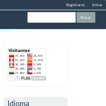
Registrarse
Entrar
Buscar
AS
LEGAL
ORÍA
VISTA
TA
IAL
IAL
Idioma
E PRIVACIDAD