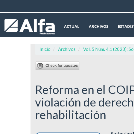
Navegación
principal
Contenido
principal
ACTUAL
ARCHIVOS
ESTADIS
Barra
lateral
Inicio
Archivos
Vol. 5 Núm. 4.1 (2023): S
Reforma en el COIP
violación de derech
rehabilitación
Katherine M