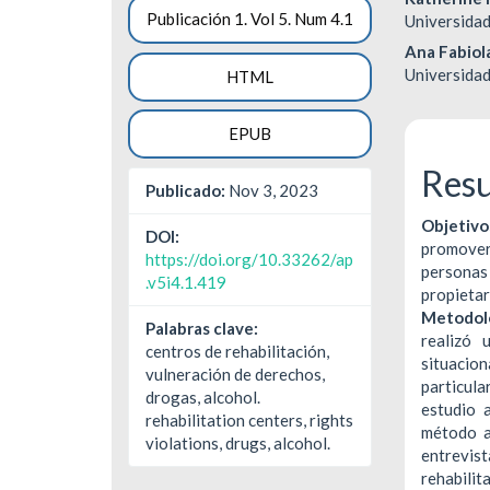
Barra
Cont
Publicación 1. Vol 5. Num 4.1
Universidad
lateral
princ
Ana Fabio
del
del
Universidad
HTML
artículo
artíc
EPUB
Res
Publicado:
Nov 3, 2023
Objetiv
DOI:
promover
https://doi.org/10.33262/ap
persona
.v5i4.1.419
propieta
Metodol
Palabras clave:
realizó 
centros de rehabilitación,
situacion
vulneración de derechos,
particul
drogas, alcohol.
estudio 
rehabilitation centers, rights
método a
violations, drugs, alcohol.
entrevi
rehabili