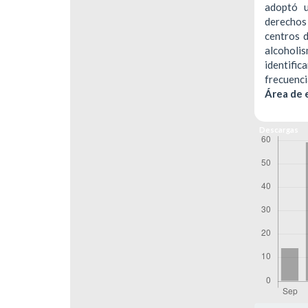
adoptó u
derechos
centros 
alcohol
identifi
frecuenc
Área de 
Descargas