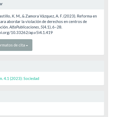
les
ar
stillo, K. M., & Zamora Vázquez, A. F. (2023). Reforma en
ulo
ara abordar la violación de derechos en centros de
ación.
AlfaPublicaciones
,
5
(4.1), 6–28.
doi.org/10.33262/ap.v5i4.1.419
rmatos de cita
m. 4.1 (2023): Sociedad