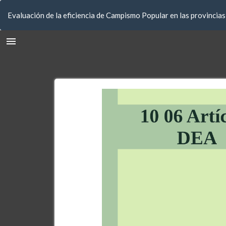
Volver
Evaluación de la eficiencia de Campismo Popular en las provincia
a
los
detalles
del
artículo