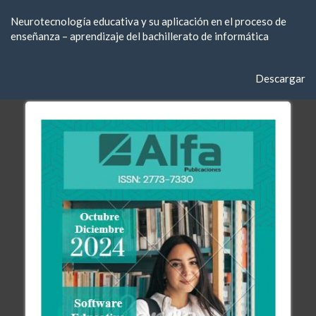
Volver
Neurotecnología educativa y su aplicación en el proceso de
a
enseñanza – aprendizaje del bachillerato de informática
los
detalles
del
Descargar
Descargar
artículo