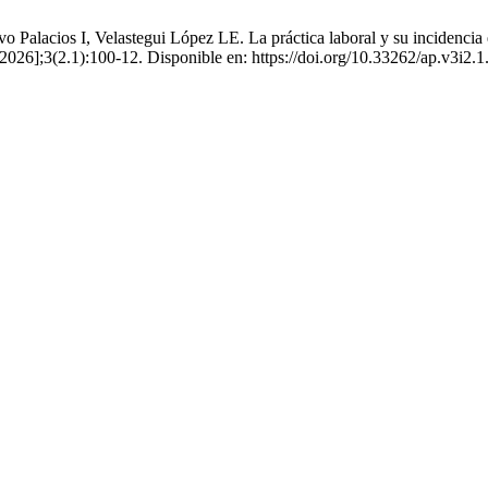
lacios I, Velastegui López LE. La práctica laboral y su incidencia en
2026];3(2.1):100-12. Disponible en: https://doi.org/10.33262/ap.v3i2.1