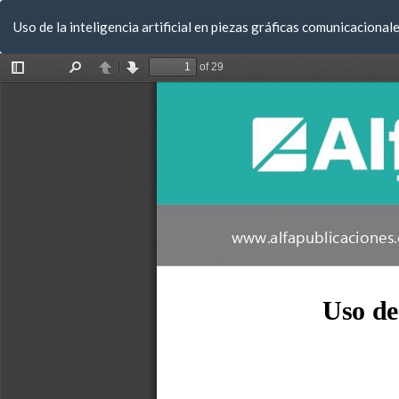
Volver
Uso de la inteligencia artificial en piezas gráficas comunicaciona
a
los
detalles
del
artículo