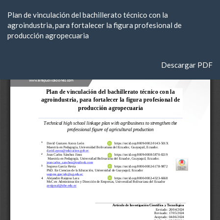
Volver
Plan de vinculación del bachillerato técnico con la
a
agroindustria, para fortalecer la figura profesional de
los
producción agropecuaria
detalles
del
artículo
Descargar
Descargar PDF