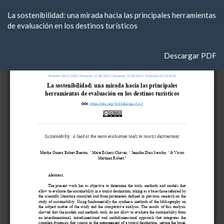
Volver
La sostenibilidad: una mirada hacia las principales herramientas
a
de evaluación en los destinos turísticos
los
detalles
del
Descargar
Descargar PDF
artículo